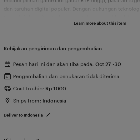
melalui pilihan game slot gacor RTP tinggi, pasaran togel
dan taruhan digital populer. Dengan dukungan teknolo
transaksi deposit withdraw cepat, bonus cashback haria
Learn more about this item
member baru yang menarik, pemain dapat menikmati 
lebih besar setiap hari. Tampilan situs yang ringan dan
akses permainan semakin praktis di semua perangkat. Se
Kebijakan pengiriman dan pengembalian
MARKASWD sekarang dan rasakan sensasi bermain togel o
terpercaya dengan layanan profesional dan bonus meli
Pesan hari ini dan akan tiba pada:
Oct 27 -30
Pengembalian dan penukaran tidak diterima
Cost to ship:
Rp
1000
Ships from:
Indonesia
Deliver to Indonesia