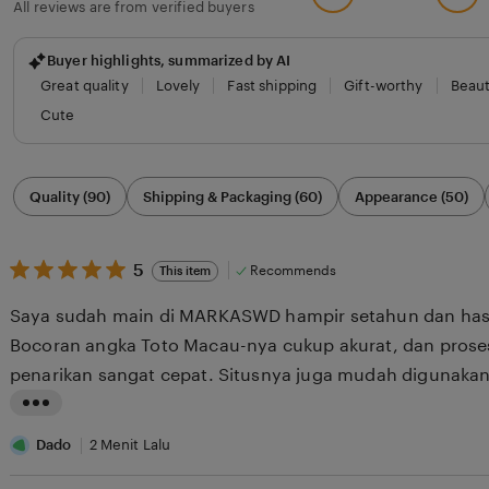
All reviews are from verified buyers
Buyer highlights, summarized by AI
Great quality
Lovely
Fast shipping
Gift-worthy
Beaut
Cute
Filter
Quality (90)
Shipping & Packaging (60)
Appearance (50)
by
category
5
5
Recommends
This item
out
of
Saya sudah main di MARKASWD hampir setahun dan ha
5
stars
Bocoran angka Toto Macau-nya cukup akurat, dan pros
penarikan sangat cepat. Situsnya juga mudah digunaka
baru.
L
i
Dado
2 Menit Lalu
s