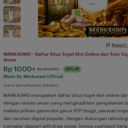
Report
MARKASWD ~ Daftar Situs Togel Slot Online dan Toto To
Aman
Harga:
Rp 1000+
Normal:
Rp 100,000+
90% off
Made By Markaswd Official
Syarat dan ketentuan (berlaku)
MARKASWD merupakan daftar situs togel slot online dan
dengan sistem aman yang menghadirkan pengalaman b
melalui pilihan game slot gacor RTP tinggi, pasaran togel
dan taruhan digital populer. Dengan dukungan teknolo
transaksi deposit withdraw cepat, bonus cashback haria