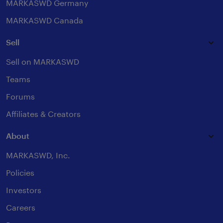
MARKASWD Germany
MARKASWD Canada
Sell
Sell on MARKASWD
Teams
Forums
Affiliates & Creators
About
MARKASWD, Inc.
Policies
Investors
Careers