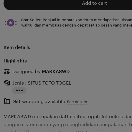
Add to cart
Star Seller.
Penjual ini secara konsisten mendapatkan ulasan
waktu, dan membalas dengan cepat setiap pesan yang mere
Item details
Highlights
Designed by
MARKASWD
Jenis : SITUS TOTO TOGEL
Read
Gift wrapping available
the
See details
full
MARKASWD merupakan daftar situs togel slot online dan
description
dengan sistem aman yang menghadirkan pengalaman b