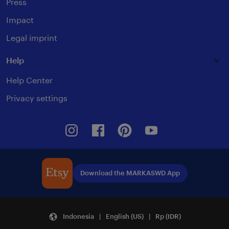
Press
Impact
Legal imprint
Help
Help Center
Privacy settings
Instagram
Facebook
Pinterest
Youtube
Download the MARKASWD App
Indonesia | English (US) | Rp (IDR)