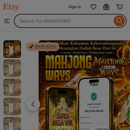
MARKASWD
Sign in
Skip
to
Search
Browse
ontent
for
items
or
shops
MARKASWD