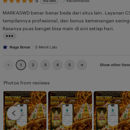
t
5
Recommends
This item
out
w
i
of
MARKASWD benar-benar beda dari situs lain. Layanan CS
5
b
n
stars
tampilannya profesional, dan bonus kemenangan sering
y
g
Rasanya puas banget bisa main di sini setiap hari.
D
r
a
e
L
d
v
i
Naga Bonar
5 Menit Lalu
a
i
s
n
e
t
Previous
Next
2
3
4
5
Show other ite
1
page
page
g
w
i
b
n
Photos from reviews
y
g
M
r
a
e
w
v
a
i
r
e