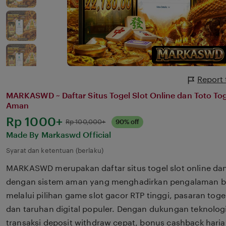
Report
MARKASWD ~ Daftar Situs Togel Slot Online dan Toto To
Aman
Harga:
Rp 1000+
Normal:
Rp 100,000+
90% off
Made By Markaswd Official
Syarat dan ketentuan (berlaku)
MARKASWD merupakan daftar situs togel slot online dan
dengan sistem aman yang menghadirkan pengalaman b
melalui pilihan game slot gacor RTP tinggi, pasaran togel
dan taruhan digital populer. Dengan dukungan teknolo
transaksi deposit withdraw cepat, bonus cashback haria