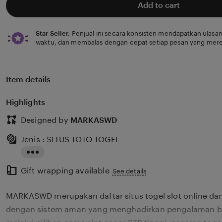
Add to cart
Star Seller.
Penjual ini secara konsisten mendapatkan ulasan
waktu, dan membalas dengan cepat setiap pesan yang mere
Item details
Highlights
Designed by
MARKASWD
Jenis : SITUS TOTO TOGEL
Read
Gift wrapping available
the
See details
full
MARKASWD merupakan daftar situs togel slot online dan
description
dengan sistem aman yang menghadirkan pengalaman b