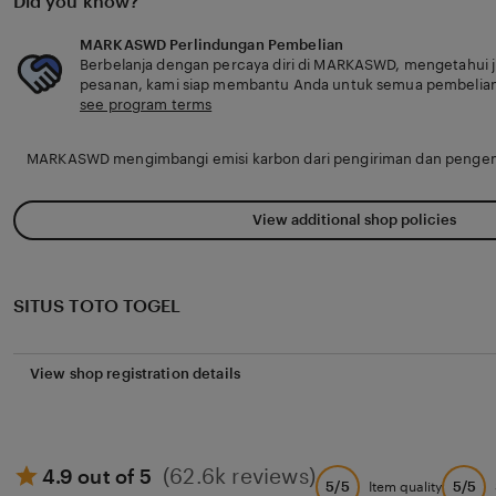
Did you know?
MARKASWD Perlindungan Pembelian
Berbelanja dengan percaya diri di MARKASWD, mengetahui ji
pesanan, kami siap membantu Anda untuk semua pembelia
see program terms
MARKASWD mengimbangi emisi karbon dari pengiriman dan pengem
View additional shop policies
SITUS TOTO TOGEL
View shop registration details
(62.6k reviews)
4.9 out of 5
5/5
5/5
Item quality