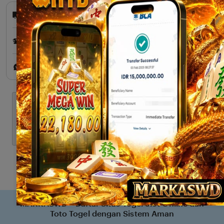
Smooth shipping
Has a history of shipping on time w
Speedy replies
Has a history of replying to messages
Rave reviews
Average review rating is 4.8 or higher.
Disclaimer:
Informasi ini diterbitkan untuk membantu semua or
terbaik dalam bermain Togel Online.
MARKASWD
merupakan daftar 
dan toto togel terpercaya dengan sistem aman yang menghadir
lebih nyaman melalui pilihan game slot gacor RTP tinggi, pasaran t
Read
casino, dan taruhan digital populer. Dengan dukungan teknolog
the
transaksi deposit withdraw cepat, bonus cashback harian, serta
full
Listed on Oct 9, 2025
menarik, pemain dapat menikmati peluang kemenangan lebih besar
description
8.735 favorites
situs yang ringan dan responsif membuat akses permainan semaki
MARKASWD
Togel Online
perangkat. Segera daftar di MARKASWD sekarang dan rasakan sen
online serta slot terpercaya dengan layanan profesional dan bon
MARKASWD ~ Daftar Situs Togel Slot Online dan
Toto Togel dengan Sistem Aman