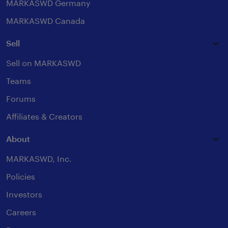
MARKASWD Germany
MARKASWD Canada
Sell
Sell on MARKASWD
Teams
Forums
Affiliates & Creators
About
MARKASWD, Inc.
Policies
Investors
Careers