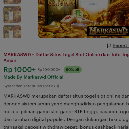
Report
MARKASWD ~ Daftar Situs Togel Slot Online dan Toto To
Aman
Harga:
Rp 1000+
Normal:
Rp 100,000+
90% off
Made By Markaswd Official
Syarat dan ketentuan (berlaku)
MARKASWD merupakan daftar situs togel slot online dan
dengan sistem aman yang menghadirkan pengalaman b
melalui pilihan game slot gacor RTP tinggi, pasaran togel
dan taruhan digital populer. Dengan dukungan teknolo
transaksi deposit withdraw cepat, bonus cashback haria