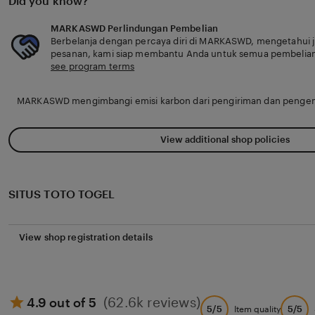
Did you know?
MARKASWD Perlindungan Pembelian
Berbelanja dengan percaya diri di MARKASWD, mengetahui ji
pesanan, kami siap membantu Anda untuk semua pembelia
see program terms
MARKASWD mengimbangi emisi karbon dari pengiriman dan pengem
View additional shop policies
SITUS TOTO TOGEL
View shop registration details
(62.6k reviews)
4.9 out of 5
5/5
5/5
Item quality