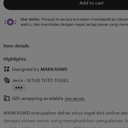
Add to cart
Star Seller.
Penjual ini secara konsisten mendapatkan ulasan
waktu, dan membalas dengan cepat setiap pesan yang mere
Item details
Highlights
Designed by
MARKASWD
Jenis : SITUS TOTO TOGEL
Read
Gift wrapping available
the
See details
full
MARKASWD merupakan daftar situs togel slot online dan
description
dengan sistem aman yang menghadirkan pengalaman b