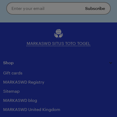
Subscribe
Enter
your
email
MARKASWD SITUS TOTO TOGEL
Shop
Gift cards
MARKASWD Registry
Sitemap
MARKASWD blog
MARKASWD United Kingdom