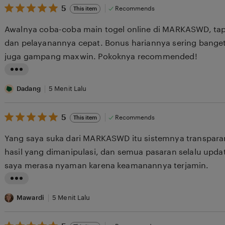
5
t
5
Recommends
This item
out
i
of
Awalnya coba-coba main togel online di MARKASWD, tap
5
n
stars
dan pelayanannya cepat. Bonus hariannya sering banget
g
juga gampang maxwin. Pokoknya recommended!
r
e
L
v
i
Dadang
5 Menit Lalu
i
s
e
5
t
5
Recommends
This item
out
w
i
of
Yang saya suka dari MARKASWD itu sistemnya transparan 
5
b
n
stars
hasil yang dimanipulasi, dan semua pasaran selalu upda
y
g
saya merasa nyaman karena keamanannya terjamin.
D
r
a
e
L
d
v
i
Mawardi
5 Menit Lalu
o
i
s
e
5