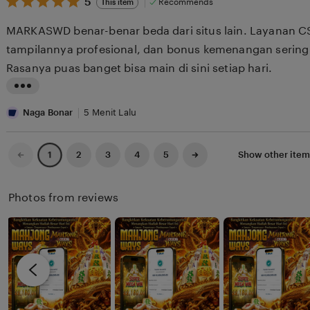
t
5
Recommends
This item
out
w
i
of
MARKASWD benar-benar beda dari situs lain. Layanan CS
5
b
n
stars
tampilannya profesional, dan bonus kemenangan sering
y
g
Rasanya puas banget bisa main di sini setiap hari.
D
r
a
e
L
d
v
i
Naga Bonar
5 Menit Lalu
a
i
s
n
e
t
Previous
Next
2
3
4
5
Show other ite
1
page
page
g
w
i
b
n
Photos from reviews
y
g
M
r
a
e
w
v
a
i
r
e